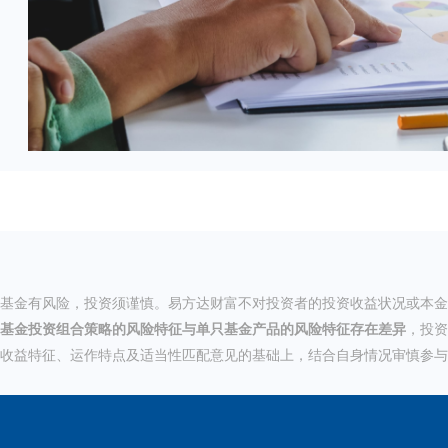
基金有风险，投资须谨慎。易方达财富不对投资者的投资收益状况或本金
基金投资组合策略的风险特征与单只基金产品的风险特征存在差异
，投资
收益特征、运作特点及适当性匹配意见的基础上，结合自身情况审慎参与