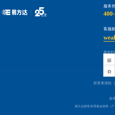
服务热
400-
客服邮
wea
服务时间
e 钱包
易方达财富
易方达财富APP
官方微信公众号
投资者须知 
合
易方达财富管理基金销售（广