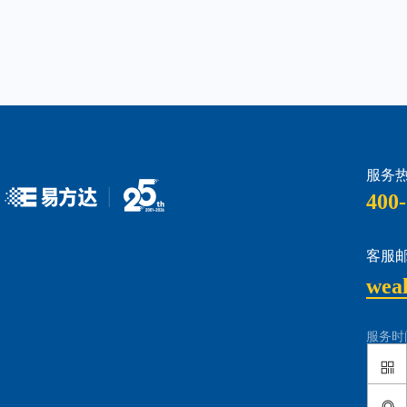
服务热
400-
客服邮
wea
服务时间
e 钱包
易方达财富